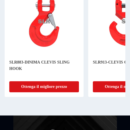
SLR883-DINIMA CLEVIS SLING
SLR913-CLEVIS C
HOOK
Ottenga il migliore prezzo
Ottenga il mig