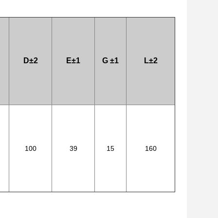
D±2
E±1
G
±1
L±2
100
39
15
160