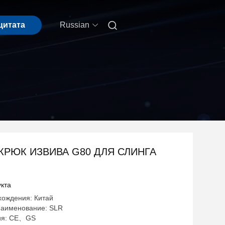

цитата
Russian
 КРЮК ИЗВИВА G80 ДЛЯ СЛИНГА
кта
хождения: Китай
аименование: SLR
ия: CE、GS