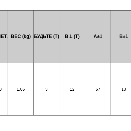
ЕТ.
ВЕС (kg)
БУДЬТЕ (T)
B.L (T)
A±1
B±1
8
1,05
3
12
57
13