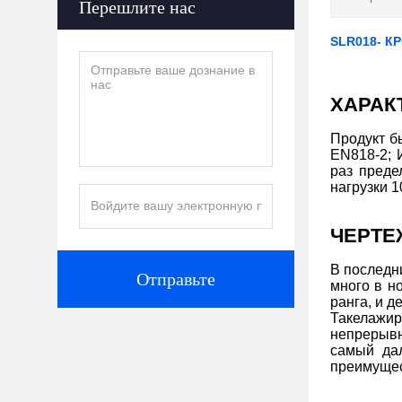
Перешлите нас
SLR018- К
ХАРАК
Продукт б
EN818-2; 
раз преде
нагрузки 1
ЧЕРТЕ
В последн
Отправьте
много в н
ранга, и д
Такелажир
непрерывн
самый дал
преимуще