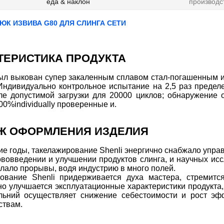
еда & наклон
производс
РЮК ИЗВИВА G80 ДЛЯ СЛИНГА СЕТИ
ТЕРИСТИКА ПРОДУКТА
ыл выкован супер закаленным сплавом стал-погашенным и;
Индивидуально контрольное испытание на 2,5 раз пределе 
ле допустимой загрузки для 20000 циклов; обнаружение
00%individually проверенные и.
Ж ОФОРМЛЕНИЯ ИЗДЕЛИЯ
ие годы, такелажирование Shenli энергично снабжало упра
ововведении и улучшении продуктов слинга, и научных исс
елало прорывы, водя индустрию в много полей.
ование Shenli придерживается духа мастера, стремитс
о улучшается эксплуатационные характеристики продукта, 
ьний осуществляет снижение себестоимости и рост эф
ствам.