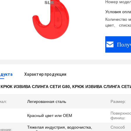
Номер модел
Условия опла
Количество м
цвет、 списк
Полу
одукта
Характер продукции
:
КРЮК ИЗВИВА СЛИНГА СЕТИ G80
,
КРЮК ИЗВИВА СЛИНГА СЕТ
иал:
Легированная сталь
Размер:
Поверхно
Красный цвет или OEM
финиш:
Тяжелая индустрия, водоочистка,
Способ
нение: