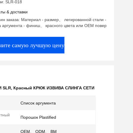
и: SLR-018
ты & доставки
ин заказа: Материал - размер、 легированной стали -
а аргумента - финиш、 красного цвета или OEM повер
чите самую лучшую цену
И SLR
,
Красный КРЮК ИЗВИВА СЛИНГА СЕТИ
Список аргумента
стный
Порошок Plastified
OEM、 ODM、 BM