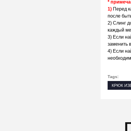
* примеча
1)
Перед к
после быт
2) Слинг 
каждый ме
3) Если на
заменить 
4) Если н
необходим
Tags:
КРЮК ИЗ