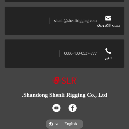
she
Shandong Shenl