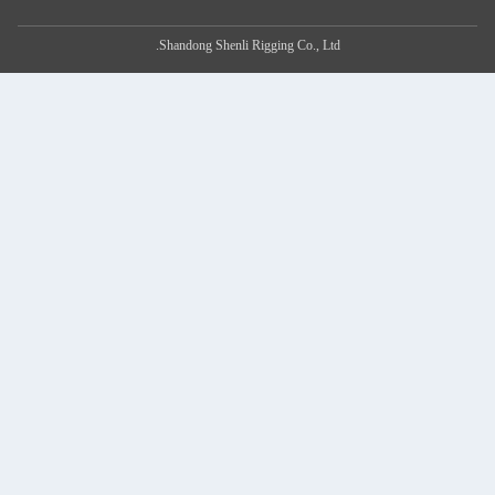
Shandong Shen