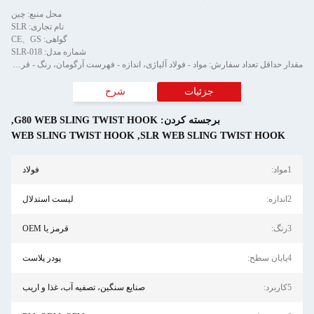
محل منبع: چین
نام تجاری: SLR
گواهی: CE、GS
شماره مدل: SLR-018
مقدار حداقل تعداد سفارش: مواد - فولاد آلیاژی، اندازه - فهرست آرگومان، رنگ - قرمز یا OEM، پرداخت سطحی - پودر پلاست شده، کاربرد
شرح
,
G80 WEB SLING TWIST HO
WEB SLING TWIST HOOK
,
S
فولاد
لیست استدلال
قرمز یا OEM
پودر پلاست
صنایع سنگین، تصفیه آب، غذا و اریب