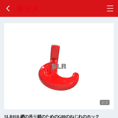
2
/
2
SLR018-網の吊り鎖のためのG80のねじれのホック