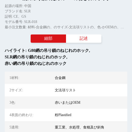
起源の場所: 中国
ブランド名: SLR
証明: CE、GS
モデル番号: SLR-018
最小注文数量: 材料-合金鋼の、のサイズ-文法項リストの、色-かOEMの、の表面の終わり赤い- Plastifiedの、の塗布-重工業、水処理、食糧及び斜めの、の生産方法-をBMの、ODMの、OEM粉にしなさい
細部
記述
ハイライト:
G80網の吊り鎖のねじれのホック
,
SLR網の吊り鎖のねじれのホック
,
赤い網の吊り鎖のねじれのホック
1材料:
合金鋼
2サイズ:
文法項リスト
3色:
赤いまたはOEM
4表面の終わり:
粉Plastified
5適用:
重工業、水処理、食糧及び斜角